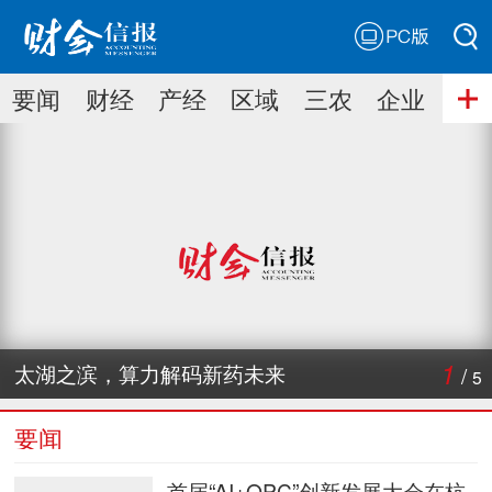
PC版
搜索
要闻
财经
产经
区域
三农
企业
搜索
1
太湖之滨，算力解码新药未来
/
5
要闻
首届“AI+OPC”创新发展大会在杭