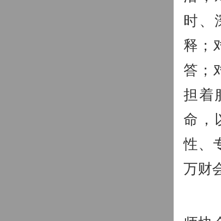
时、
释；
答；
担着
命，
性、
万财
《财