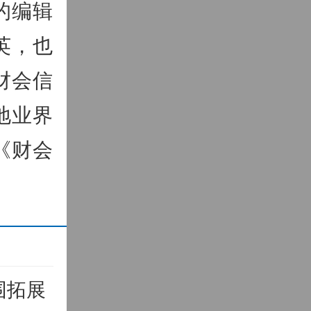
的编辑
英，也
财会信
地业界
《财会
围拓展