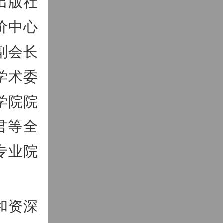
出版社
价中心
副会长
学术委
学院院
君等全
专业院
和资深