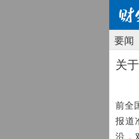
要闻
关于
《财
前全
报道
沿，