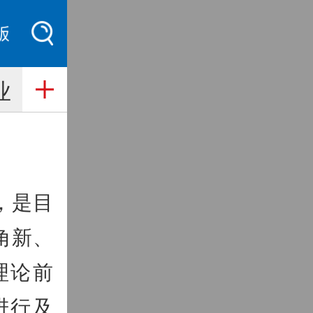
索
业
，是目
角新、
理论前
进行及