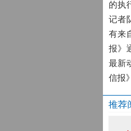
的执
记者
有来
报》
最新
信报
推荐