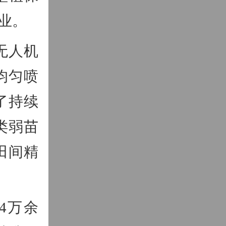
业。
无人机
均匀喷
了持续
类弱苗
田间精
4万余