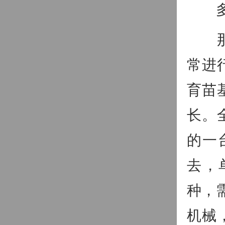
多种
那么
常进
育苗
长。
的一
去，
种，
机械