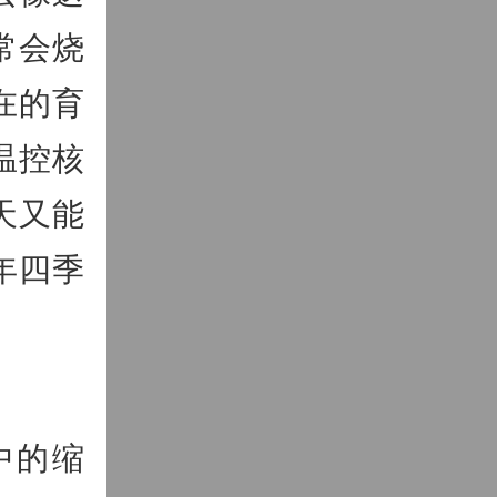
常会烧
在的育
温控核
天又能
年四季
中的缩