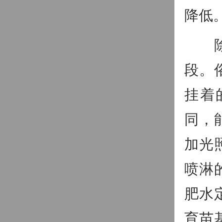
降低
除了
段。
挂着
同，
加光
喷淋
肥水
育苗