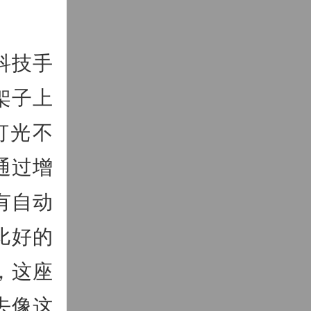
科技手
架子上
灯光不
通过增
有自动
比好的
，这座
去像这