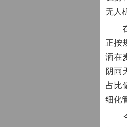
无人
在山
正按
洒在
阴雨
占比
细化
今年