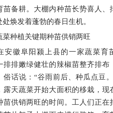
育苗备耕。大棚内种苗长势喜人、
处处焕发着蓬勃的春日生机。
种植关键期种苗供销两旺
徽阜阳颍上县的一家蔬菜育
一排排嫩绿健壮的辣椒苗整齐排布
。俗话说：“谷雨前后、种瓜点豆。
，露天蔬菜开始大面积的移栽，现
种苗供销两旺的时间。工人们正在