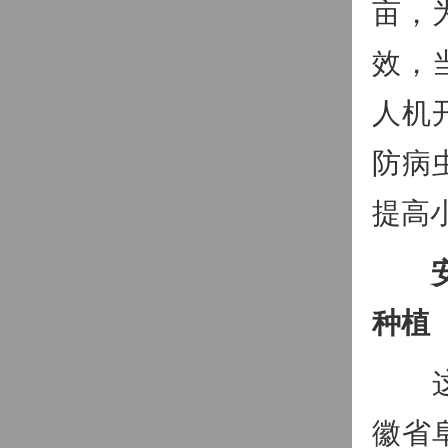
亩，
效，
人机
防病
提高
种植
这段
徽省