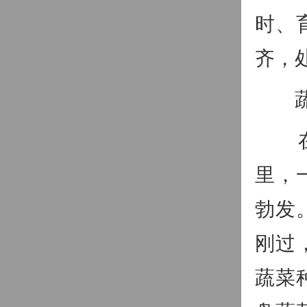
时、
齐，
蔬菜
在安
里，
勃发
刚过
蔬菜