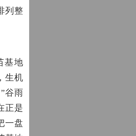
排列整
苗基地
，生机
”谷雨
在正是
把一盘