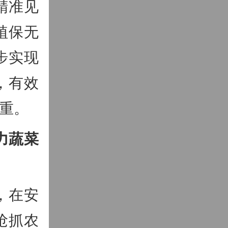
精准见
植保无
步实现
，有效
重。
力蔬菜
，在安
抢抓农