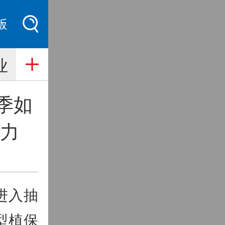
索
业
季如
活力
进入抽
型植保