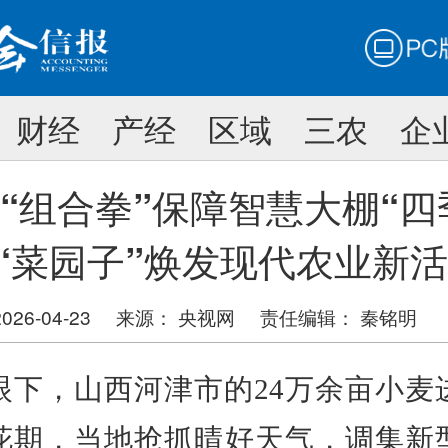
PC版
搜
财经
产经
区域
三农
企
搜索
“组合拳”保障智慧大棚“四
 “菜园子”焕发现代农业新
26-04-23
来源： 央视网
责任编辑：
秦铭明
，山西河津市的24万余亩小麦
花期，当地抢抓晴好天气，调集新