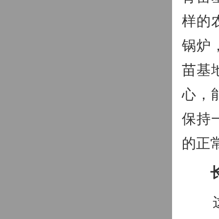
样的
锅炉
苗基
心，
保持
的正
这片