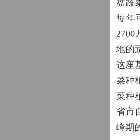
盘蔬
每年
27
地的
这座
菜种
菜种
省市
峰期