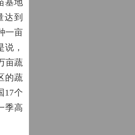
苗基地
量达到
种一亩
是说，
万亩蔬
区的蔬
17个
一季高