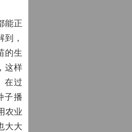
都能正
解到，
苗的生
，这样
。在过
种子播
用农业
也大大